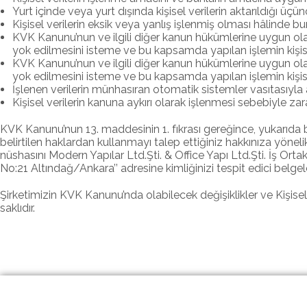
Yurt içinde veya yurt dışında kişisel verilerin aktarıldığı üçünc
Kişisel verilerin eksik veya yanlış işlenmiş olması hâlinde bu
KVK Kanunu’nun ve ilgili diğer kanun hükümlerine uygun olar
yok edilmesini isteme ve bu kapsamda yapılan işlemin kişisel v
KVK Kanunu’nun ve ilgili diğer kanun hükümlerine uygun olar
yok edilmesini isteme ve bu kapsamda yapılan işlemin kişisel v
İşlenen verilerin münhasıran otomatik sistemler vasıtasıyla a
Kişisel verilerin kanuna aykırı olarak işlenmesi sebebiyle za
KVK Kanunu’nun 13. maddesinin 1. fıkrası gereğince, yukarıda beli
belirtilen haklardan kullanmayı talep ettiğiniz hakkınıza yöne
nüshasını Modern Yapılar Ltd.Şti. & Office Yapı Ltd.Şti. İş 
No:21 Altındağ/Ankara’’ adresine kimliğinizi tespit edici belgele
Şirketimizin KVK Kanunu’nda olabilecek değişiklikler ve Kişise
saklıdır.