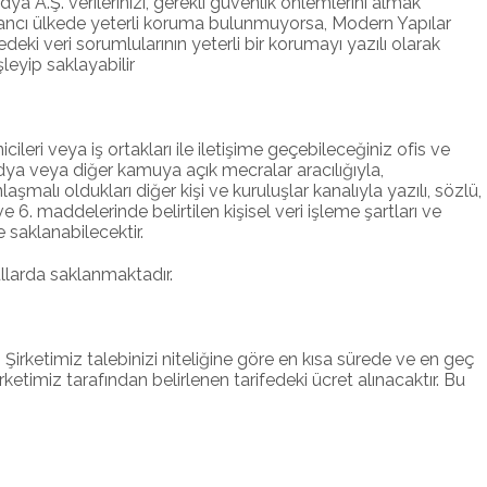
a A.Ş. verilerinizi, gerekli güvenlik önlemlerini almak
yabancı ülkede yeterli koruma bulunmuyorsa, Modern Yapılar
eki veri sorumlularının yeterli bir korumayı yazılı olarak
leyip saklayabilir
icileri veya iş ortakları ile iletişime geçebileceğiniz ofis ve
medya veya diğer kamuya açık mecralar aracılığıyla,
malı oldukları diğer kişi ve kuruluşlar kanalıyla yazılı, sözlü,
 6. maddelerinde belirtilen kişisel veri işleme şartları ve
 saklanabilecektir.
ullarda saklanmaktadır.
 Şirketimiz talebinizi niteliğine göre en kısa sürede ve en geç
ketimiz tarafından belirlenen tarifedeki ücret alınacaktır. Bu