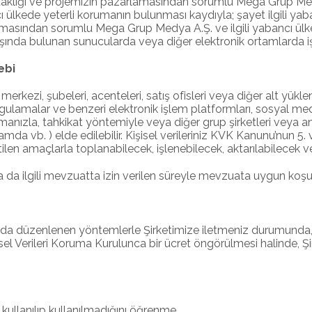
 Ortaklığı ve projemizin pazarlamasından sorumlu Mega Grup Medy
ncı ülkede yeterli korumanın bulunması kaydıyla; şayet ilgili 
rlamasından sorumlu Mega Grup Medya A.Ş. ve ilgili yabancı ülked
ışında bulunan sunucularda veya diğer elektronik ortamlarda iş
ebi
 merkezi, şubeleri, acenteleri, satış ofisleri veya diğer alt yüklen
il uygulamalar ve benzeri elektronik işlem platformları, sosyal 
nızla, tahkikat yöntemiyle veya diğer grup şirketleri veya anlaş
a vb. ) elde edilebilir. Kişisel verileriniz KVK Kanunu’nun 5. ve
en amaçlarla toplanabilecek, işlenebilecek, aktarılabilecek ve
e ya da ilgili mevzuatta izin verilen süreyle mevzuata uygun koş
, aşağıda düzenlenen yöntemlerle Şirketimize iletmeniz durumunda,
sel Verileri Koruma Kurulunca bir ücret öngörülmesi halinde, Şir
kullanılıp kullanılmadığını öğrenme,