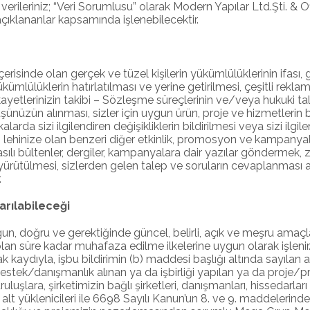
verileriniz; “Veri Sorumlusu” olarak Modern Yapılar Ltd.Şti. & O
çıklananlar kapsamında işlenebilecektir.
si içerisinde olan gerçek ve tüzel kişilerin yükümlülüklerinin ifası
ükümlülüklerin hatırlatılması ve yerine getirilmesi, çeşitli re
ayetlerinizin takibi – Sözleşme süreçlerinin ve/veya hukuki tale
üzün alınması, sizler için uygun ürün, proje ve hizmetlerin beli
alarda sizi ilgilendiren değişikliklerin bildirilmesi veya sizi il
n lehinize olan benzeri diğer etkinlik, promosyon ve kampanyalar
 bültenler, dergiler, kampanyalara dair yazılar göndermek, ziyar
 yürütülmesi, sizlerden gelen talep ve soruların cevaplanması a
.
arılabileceği
un, doğru ve gerektiğinde güncel, belirli, açık ve meşru amaçlar i
i olan süre kadar muhafaza edilme ilkelerine uygun olarak işle
kaydıyla, işbu bildirimin (b) maddesi başlığı altında sayılan am
t/destek/danışmanlık alınan ya da işbirliği yapılan ya da proje
ruluşlara, şirketimizin bağlı şirketleri, danışmanları, hissedarla
 alt yüklenicileri ile 6698 Sayılı Kanun’un 8. ve 9. maddelerinde