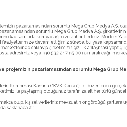
e projemizin pazarlamasından sorumlu Mega Grup Medya A.Ş. olar
izin pazarlamasından sorumlu Mega Grup Medya A.Ş. şirketlerinin
nunu kapsamında koruyacağımızı taahhüt ederiz. Modern Yapılar 
aliyetlerimize devam ettiğimiz sürece, bu yasa kapsamında kiş
merkezlerinde saklayıp şirketimizin gizlilik anlaşması yaptığı iş
sta adresimiz veya +90 532 247 95 00 numaralı çağrı merkezimiz 
lığı ve projemizin pazarlamasından sorumlu Mega Grup Me
erin Korunması Kanunu (“KVK Kanun”) ile düzenlenen gerçek kişil
miz ile paylaşmış olduğunuz tarafınıza ait her türlü güncel bilg
taşımakta olup, kişisel verileriniz mevzuatın öngördüğü şartlar
da saklanacaktır.