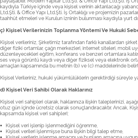
paylaşabilir. Modern Yapılar Ltd.Şti. & Office Yapı Ltd.Şti. İş
kaydıyla Türkiye içinde veya kişisel verinin aktarılacağı yaba
Ltd.Şti. & Office Yapı Ltd.Şti. İş Ortaklığı ve projemizin paza
taahhüt etmeleri ve Kurulun izninin bulunması kaydıyla yurt d
ç) Kişisel Verilerinizin Toplanma Yöntemi Ve Hukuki Seb
Kişisel verileriniz, Şirketimiz tarafından farklı kanallardan şirket
diğer fiziki ortamlar, çağrı merkezleri, internet siteleri, mob
düzenleyecekleri eğitim, konferans ve benzeri ortamlara katılma
ses veya görüntü kaydı veya diğer fiziksel veya elektronik ortamd
amaçları kapsamında bu metnin (b) ve (c) maddelerinde belirtil
Kişisel Verileriniz, hukuki yükümlülüklerin gerektirdiği süreyl
d) Kişisel Veri Sahibi Olarak Haklarınız
Kişisel veri sahipleri olarak, haklarınıza ilişkin taleplerinizi
otuz gün içinde ücretsiz olarak sonuçlandıracaktır. Ancak, Kişi
kapsamda kişisel veri sahipleri;
Kişisel veri işlenip işlenmediğini öğrenme,
Kişisel verileri işlenmişse buna ilişkin bilgi talep etme,
Kişisel verilerin işlenme amacını ve bunların amacına uygun 