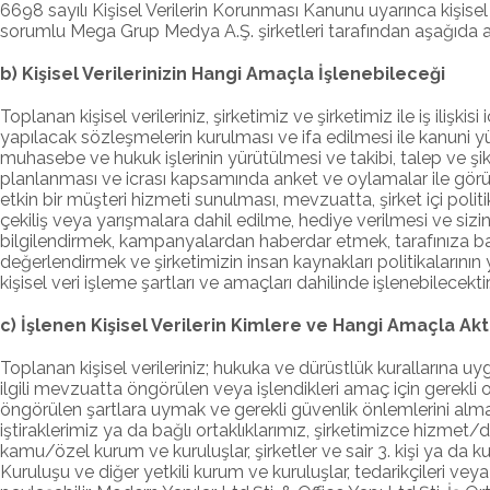
6698 sayılı Kişisel Verilerin Korunması Kanunu uyarınca kişisel 
sorumlu Mega Grup Medya A.Ş. şirketleri tarafından aşağıda a
b) Kişisel Verilerinizin Hangi Amaçla İşlenebileceği
Toplanan kişisel verileriniz, şirketimiz ve şirketimiz ile iş ilişki
yapılacak sözleşmelerin kurulması ve ifa edilmesi ile kanuni y
muhasebe ve hukuk işlerinin yürütülmesi ve takibi, talep ve şik
planlanması ve icrası kapsamında anket ve oylamalar ile görüşün
etkin bir müşteri hizmeti sunulması, mevzuatta, şirket içi politik
çekiliş veya yarışmalara dahil edilme, hediye verilmesi ve sizi
bilgilendirmek, kampanyalardan haberdar etmek, tarafınıza basılı
değerlendirmek ve şirketimizin insan kaynakları politikalarının
kişisel veri işleme şartları ve amaçları dahilinde işlenebilecektir
c) İşlenen Kişisel Verilerin Kimlere ve Hangi Amaçla Akt
Toplanan kişisel verileriniz; hukuka ve dürüstlük kurallarına uyg
ilgili mevzuatta öngörülen veya işlendikleri amaç için gerekl
öngörülen şartlara uymak ve gerekli güvenlik önlemlerini almak 
iştiraklerimiz ya da bağlı ortaklıklarımız, şirketimizce hizme
kamu/özel kurum ve kuruluşlar, şirketler ve sair 3. kişi ya da ku
Kuruluşu ve diğer yetkili kurum ve kuruluşlar, tedarikçileri veya