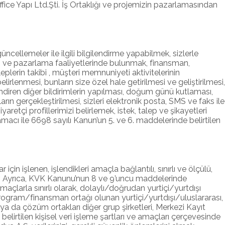
ffice Yapı Ltd.Şti. İş Ortaklığı ve projemizin pazarlamasından
, güncellemeler ile ilgili bilgilendirme yapabilmek, sizlerle
klam ve pazarlama faaliyetlerinde bulunmak, finansman,
plerin takibi , müşteri memnuniyeti aktivitelerinin
rlenmesi, bunların size özel hale getirilmesi ve geliştirilmesi,
gilendiren diğer bildirimlerin yapılması, doğum günü kutlaması,
ın gerçekleştirilmesi, sizleri elektronik posta, SMS ve faks ile
etçi profillerimizi belirlemek, istek, talep ve şikayetleri
macı ile 6698 sayılı Kanun’un 5. ve 6. maddelerinde belirtilen
çin işlenen, işlendikleri amaçla bağlantılı, sınırlı ve ölçülü,
nir. Ayrıca, KVK Kanunu’nun 8 ve 9’uncu maddelerinde
açlarla sınırlı olarak, dolaylı/doğrudan yurtiçi/yurtdışı
/program/finansman ortağı olunan yurtiçi/yurtdışı/uluslararası,
rı ya da çözüm ortakları diğer grup şirketleri, Merkezi Kayıt
 belirtilen kişisel veri işleme şartları ve amaçları çerçevesinde