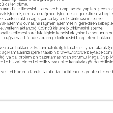
ü kişileri bilme,
nların düzeltilmesini isteme ve bu kapsamda yapılan işlemin kişis
ak işlenmiş olmasına rağmen, işlenmesini gerektiren sebeplerin
erilerin aktarıldığı üçüncü kişilere bildirilmesini isteme,
ak işlenmiş olmasına rağmen, işlenmesini gerektiren sebeplerin
erilerin aktarıldığı üçüncü kişilere bildirilmesini isteme,
naliz edilmesi suretiyle kişinin kendisi aleyhine bir sonucun o
rara uğraması hâlinde zararın giderilmesini talep etme haklarına 
rtilen haklarınızı kullanmak ile ilgili talebinizi, yazılı olarak
lik açıklamalarınızı içeren talebinizi www.viptowerbeytepe.com
Ortaklığı ya da projemizin pazarlamasından sorumlu Mega Grup
r ile bizzat elden iletebilir veya noter kanalıyla gönderebilirsin
l Verileri Koruma Kurulu tarafından belirlenecek yöntemler ned