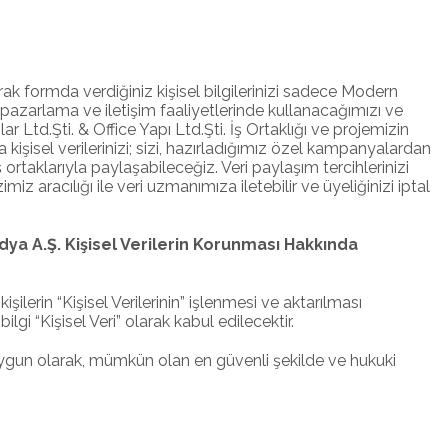
ak formda verdiğiniz kişisel bilgilerinizi sadece Modern
 pazarlama ve iletişim faaliyetlerinde kullanacağımızı ve
Ltd.Şti. & Office Yapı Ltd.Şti. İş Ortaklığı ve projemizin
isel verilerinizi; sizi, hazırladığımız özel kampanyalardan
 ortaklarıyla paylaşabileceğiz. Veri paylaşım tercihlerinizi
aracılığı ile veri uzmanımıza iletebilir ve üyeliğinizi iptal
dya A.Ş. Kişisel Verilerin Korunması Hakkında
erin “Kişisel Verilerinin” işlenmesi ve aktarılması
i “Kişisel Veri” olarak kabul edilecektir.
a uygun olarak, mümkün olan en güvenli şekilde ve hukuki