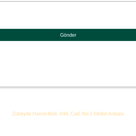
latma Metnini
okudum.
dan haberdar olmak için tarafıma elektronik ileti gönderilmesi
Gönder
Zübeyde Hanım Mah. 644. Cad. No:2 İskitler Ankara
+90 312 905 0 500